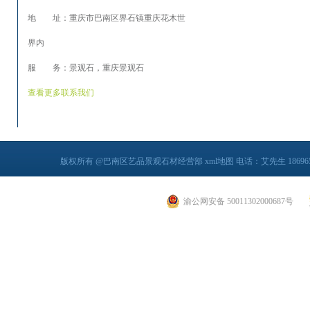
地 址：重庆市巴南区界石镇重庆花木世
界内
服 务：景观石，重庆景观石
查看更多联系我们
版权所有 @巴南区艺品景观石材经营部
xml地图
电话：艾先生 186965
渝公网安备 50011302000687号